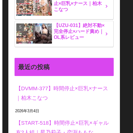
止×巨乳×ナース｜柏木
こなつ
【UZU-031】絶対不動×
完全停止×ハード責め｜
OL系レビュー
最近の投稿
【DVMM-377】時間停止×巨乳×ナース
｜柏木こなつ
2026年3月4日
【START-518】時間停止×巨乳×ギャル
友2人組｜星乃莉子・恋渕ももな