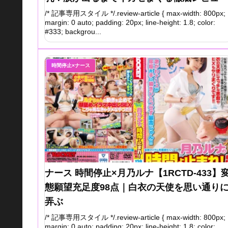
/* 記事専用スタイル */.review-article { max-width: 800px;
margin: 0 auto; padding: 20px; line-height: 1.8; color:
#333; backgrou...
時間停止×ナース
ナース 時間停止×月乃ルナ【1RCTD-433】
態願望充足度98点｜白衣の天使を思い通り
弄ぶ
/* 記事専用スタイル */.review-article { max-width: 800px;
margin: 0 auto; padding: 20px; line-height: 1.8; color: