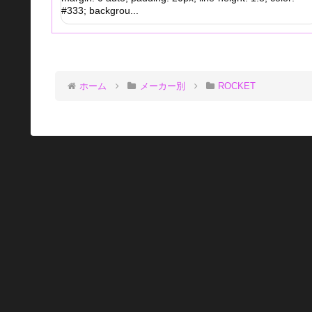
#333; backgrou...
ホーム
メーカー別
ROCKET