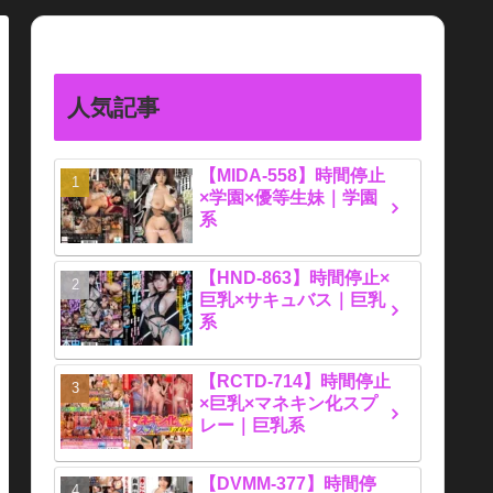
人気記事
【MIDA-558】時間停止
×学園×優等生妹｜学園
系
【HND-863】時間停止×
巨乳×サキュバス｜巨乳
系
【RCTD-714】時間停止
×巨乳×マネキン化スプ
レー｜巨乳系
【DVMM-377】時間停