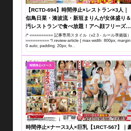
【RCTD-694】時間停止×レストラン×3人｜
似鳥日菜・湊波流・新垣まりんが女体盛り＆
汚レストランで食べ放題！アヘ顔フリーズ完
全レビュー
/* ========== 記事専用スタイル（v2.3 - ルール準拠版
========== */.review-article { max-width: 800px; margin
0 auto; padding: 20px; fo...
時間停止×ナース
時間停止×ナース3人×巨乳【1RCT-567】｜