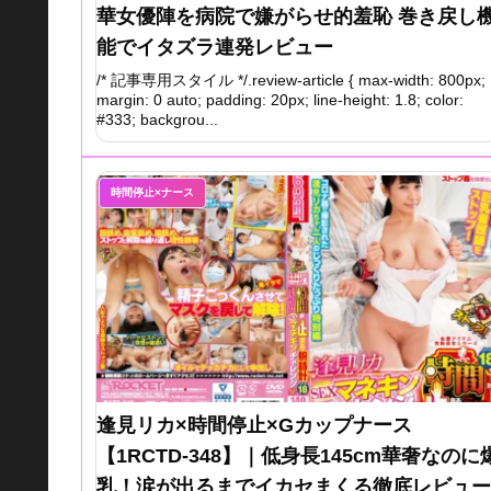
華女優陣を病院で嫌がらせ的羞恥 巻き戻し
能でイタズラ連発レビュー
/* 記事専用スタイル */.review-article { max-width: 800px;
margin: 0 auto; padding: 20px; line-height: 1.8; color:
#333; backgrou...
時間停止×ナース
逢見リカ×時間停止×Gカップナース
【1RCTD-348】｜低身長145cm華奢なのに
乳！涙が出るまでイカセまくる徹底レビュー