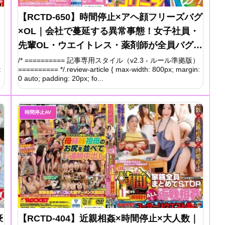
【RCTD-650】時間停止×アヘ顔フリーズバグ
×OL｜会社で蔓延する異常事態！女子社員・
先輩OL・ウエイトレス・薬剤師が全員バグる
完全レビュー
）
/* ========== 記事専用スタイル（v2.3 - ルール準拠版）
:
========== */.review-article { max-width: 800px; margin:
0 auto; padding: 20px; fo...
時間停止AV
豪
【RCTD-404】近親相姦×時間停止×大人数｜