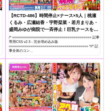
【RCTD-486】時間停止×ナース×5人｜桃瀬
くるみ・広瀬結香・宇野栞菜・若月まりあ・
盛岡みゆが病院で一斉停止！巨乳ナースを激
モミ＆即ハメ完全レビュー
/* ======================================== 記事
専用CSS v2.3 - 完全埋め込み版
======================================== *//* 記
事全体のコン...
時間停止×OL