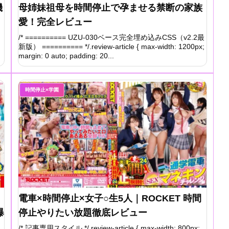
機
母姉妹祖母を時間停止で孕ませる禁断の家族
愛！完全レビュー
/* ========== UZU-030ベース完全埋め込みCSS（v2.2最
新版） ========== */.review-article { max-width: 1200px;
margin: 0 auto; padding: 20...
時間停止×学園
電車×時間停止×女子○生5人｜ROCKET 時間
爆
停止やりたい放題徹底レビュー
/* 記事専用スタイル */.review-article { max-width: 800px;