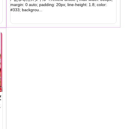
margin: 0 auto; padding: 20px; line-height: 1.8; color:
#333; backgrou...
変
に