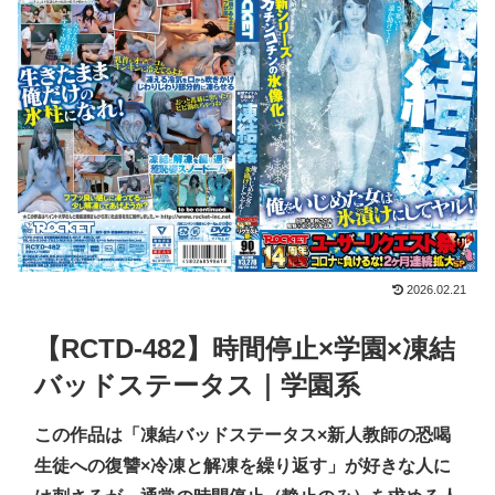
2026.02.21
【RCTD-482】時間停止×学園×凍結
バッドステータス｜学園系
この作品は「凍結バッドステータス×新人教師の恐喝
生徒への復讐×冷凍と解凍を繰り返す」が好きな人に