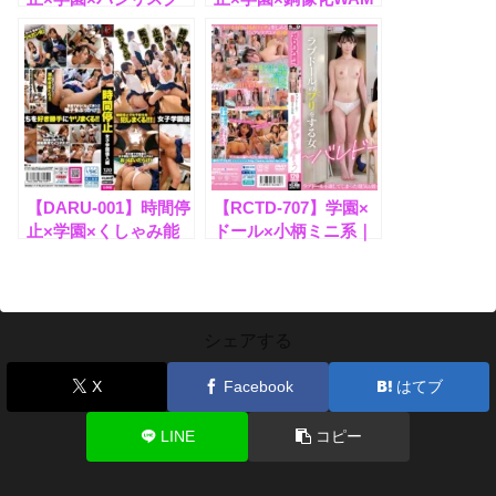
の石化能力｜学園系
美術館｜学園系
【DARU-001】時間停
【RCTD-707】学園×
止×学園×くしゃみ能
ドール×小柄ミニ系｜
力｜女子学園で時が止
学園系レビュー
まる！制服＆ブルマ美
少女を好き放題レビュ
ー
シェアする
X
Facebook
はてブ
LINE
コピー