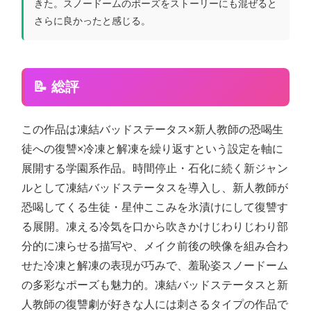
きた。スノードームのポーズをストーリーにも混ぜると
さらに良かったと感じる。
📝 総評
この作品は凍結バッドステータス×新人教師の恐喝生
徒への復讐×冷凍と解凍を繰り返すという設定を軸に
展開する学園系作品。時間停止・石化に続く新ジャン
ルとして凍結バッドステータスを導入し、新人教師が
恐喝してくる生徒・星仲ここみを氷漬けにして復讐す
る展開。凍える冷気を口から吹きかけじわりじわり部
分的に凍らせる描写や、メイク前後の映像を組み合わ
せた冷凍と解凍の表現が巧みで、羞恥姿スノードーム
の多彩なポーズも魅力的。凍結バッドステータスと新
人教師の復讐劇が好きな人には刺さるタイプの作品で