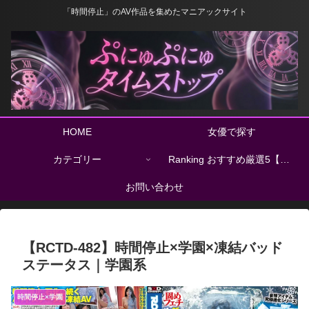
「時間停止」のAV作品を集めたマニアックサイト
HOME
女優で探す
カテゴリー
Ranking おすすめ厳選5【完全比較】
お問い合わせ
【RCTD-482】時間停止×学園×凍結バッド
ステータス｜学園系
時間停止×学園