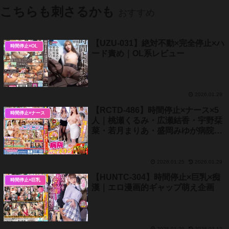
こちらも刺さるかも
おすすめ
【UZU-031】絶対不動×完全停止×ハ
時間停止×OL
ード責め｜OL系レビュー
2026.01.29
【RCTD-486】時間停止×ナース×5
時間停止×ナース
人｜桃瀬くるみ・広瀬結香・宇野栞
菜・若月まりあ・盛岡みゆが病院で
一斉停止！巨乳ナースを激モミ＆即
ハメ完全レビュー
2026.01.25
2026.01.29
【HUNTC-304】時間停止×巨乳×痴
時間停止×巨乳
漢｜エロ漫画的ギャップ萌え企画
2026.01.29
2026.02.12