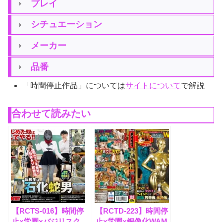
プレイ
シチュエーション
メーカー
品番
「時間停止作品」については
サイトについて
で解説
合わせて読みたい
【RCTS-016】時間停
【RCTD-223】時間停
止×学園×バジリスク
止×学園×銅像化WAM