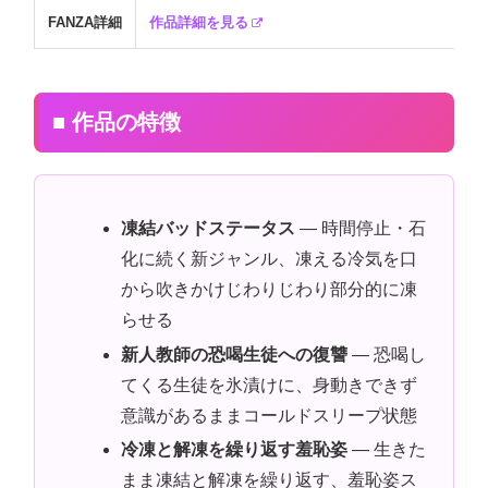
FANZA詳細
作品詳細を見る
■ 作品の特徴
凍結バッドステータス
— 時間停止・石
化に続く新ジャンル、凍える冷気を口
から吹きかけじわりじわり部分的に凍
らせる
新人教師の恐喝生徒への復讐
— 恐喝し
てくる生徒を氷漬けに、身動きできず
意識があるままコールドスリープ状態
冷凍と解凍を繰り返す羞恥姿
— 生きた
まま凍結と解凍を繰り返す、羞恥姿ス