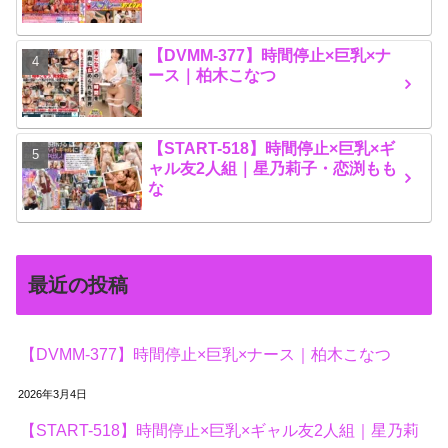
【DVMM-377】時間停止×巨乳×ナ
ース｜柏木こなつ
【START-518】時間停止×巨乳×ギ
ャル友2人組｜星乃莉子・恋渕もも
な
最近の投稿
【DVMM-377】時間停止×巨乳×ナース｜柏木こなつ
2026年3月4日
【START-518】時間停止×巨乳×ギャル友2人組｜星乃莉