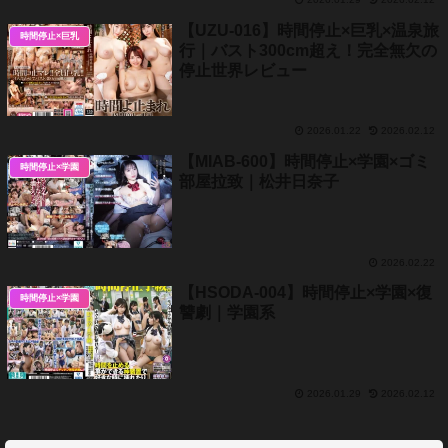
【UZU-016】時間停止×巨乳×温泉旅
時間停止×巨乳
行｜バスト300cm超え！完全無欠の
停止世界レビュー
2026.01.22
2026.02.12
【MIAB-600】時間停止×学園×ゴミ
時間停止×学園
部屋拉致｜松井日奈子
2026.02.22
【HSODA-004】時間停止×学園×復
時間停止×学園
讐劇｜学園系
2026.01.29
2026.02.12