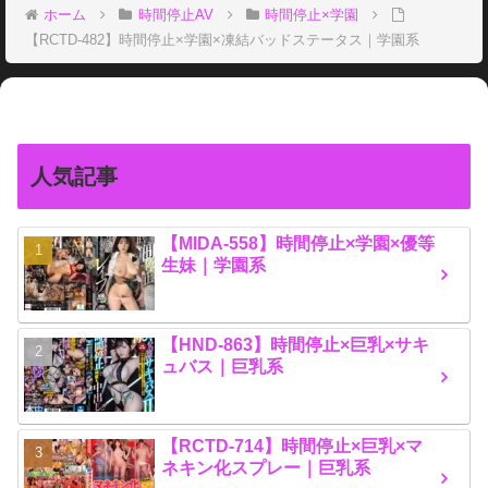
ホーム
時間停止AV
時間停止×学園
【RCTD-482】時間停止×学園×凍結バッドステータス｜学園系
人気記事
【MIDA-558】時間停止×学園×優等
生妹｜学園系
【HND-863】時間停止×巨乳×サキ
ュバス｜巨乳系
【RCTD-714】時間停止×巨乳×マ
ネキン化スプレー｜巨乳系