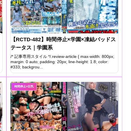
【RCTD-482】時間停止×学園×凍結バッドス
テータス｜学園系
/* 記事専用スタイル */.review-article { max-width: 800px;
margin: 0 auto; padding: 20px; line-height: 1.8; color:
#333; backgrou...
時間停止×巨乳