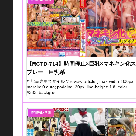
【RCTD-714】時間停止×巨乳×マネキン化ス
プレー｜巨乳系
/* 記事専用スタイル */.review-article { max-width: 800px;
margin: 0 auto; padding: 20px; line-height: 1.8; color:
#333; backgrou...
時間停止×学園