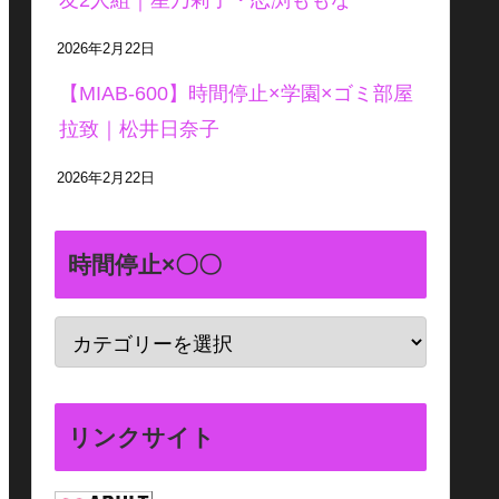
友2人組｜星乃莉子・恋渕ももな
2026年2月22日
【MIAB-600】時間停止×学園×ゴミ部屋
拉致｜松井日奈子
2026年2月22日
時間停止×〇〇
リンクサイト