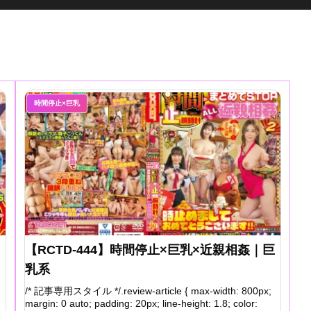
時間停止×巨乳
【RCTD-444】時間停止×巨乳×近親相姦｜巨
乳系
/* 記事専用スタイル */.review-article { max-width: 800px;
margin: 0 auto; padding: 20px; line-height: 1.8; color: