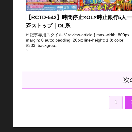
【RCTD-542】時間停止×OL×時止銀行5人一
斉ストップ｜OL系
/* 記事専用スタイル */.review-article { max-width: 800px;
margin: 0 auto; padding: 20px; line-height: 1.8; color:
#333; backgrou...
次
1