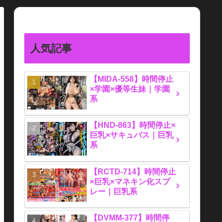
人気記事
【MIDA-558】時間停止
×学園×優等生妹｜学園
系
【HND-863】時間停止×
巨乳×サキュバス｜巨乳
系
【RCTD-714】時間停止
×巨乳×マネキン化スプ
レー｜巨乳系
【DVMM-377】時間停