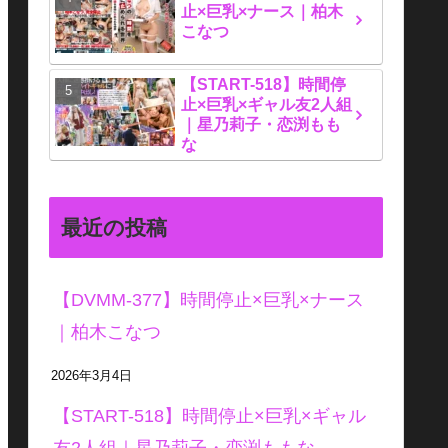
止×巨乳×ナース｜柏木
こなつ
【START-518】時間停
止×巨乳×ギャル友2人組
｜星乃莉子・恋渕もも
な
最近の投稿
【DVMM-377】時間停止×巨乳×ナース
｜柏木こなつ
2026年3月4日
【START-518】時間停止×巨乳×ギャル