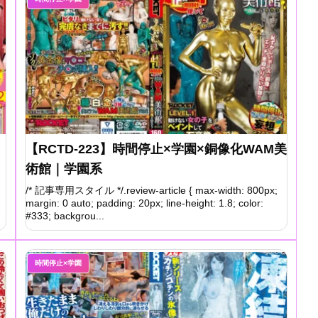
【RCTD-223】時間停止×学園×銅像化WAM美
術館｜学園系
/* 記事専用スタイル */.review-article { max-width: 800px;
margin: 0 auto; padding: 20px; line-height: 1.8; color:
#333; backgrou...
時間停止×学園